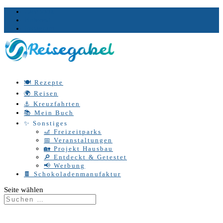
Facebook
Pinterest
Instagram
🍽️ Rezepte
🌍 Reisen
⚓ Kreuzfahrten
📚 Mein Buch
✨ Sonstiges
🎢 Freizeitparks
📅 Veranstaltungen
🏡 Projekt Hausbau
🔎 Entdeckt & Getestet
📢 Werbung
🍫 Schokoladenmanufaktur
Seite wählen