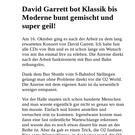
David Garrett bot Klassik bis
Moderne bunt gemischt und
super geil!
Am 16. Oktober ging es nach der Arbeit zu dem lang
erwarteten Konzert von David Garrett. Ich habe fast
alle CDs von Ihm und es ist schon lange ein Wunsch
von mir ihn einmal live zu erleben. Die Anreise direkt
nach der Arbeit funktionierte mit Bus und Bahn
reibungslos.
Dank dem Bus Shuttle vom S-Bahnhof Stellingen
gelangt man ohne Probleme direkt vor die O2 World.
Die Anreise mit dem eigenen Auto ist da wesentlich
weniger entspannt.
Vor der Halle stauten sich schon hunderte Menschen
und man wusste eigentlich gar nicht so genau wo man
hin musste. Einfach mal hinten anstellen und
versuchen rein zu kommen. Irgendwann konnte man
dann eine fast ordentliche Warteschlange erkennen
und wusste das es noch etwas dauert bis man an der
Reihe ist. Aber da gab es einen Trick, die O2 fastlane.
Eine extra Warteschlange, in der keiner stand, für O2